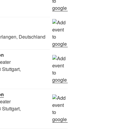
rlangen, Deutschland
on
heater
Stuttgart,
on
heater
Stuttgart,