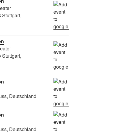
on
heater
Stuttgart,
on
heater
Stuttgart,
on
uss, Deutschland
on
uss, Deutschland