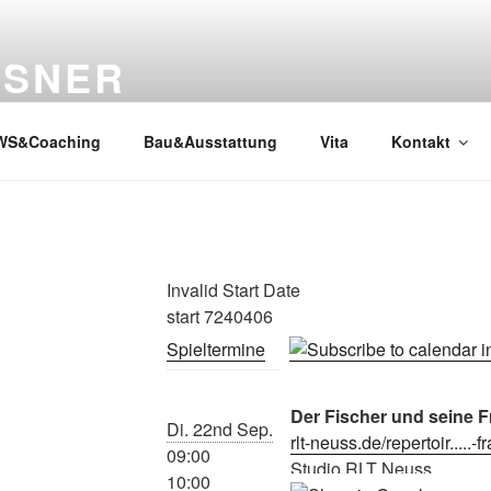
SSNER
WS&Coaching
Bau&Ausstattung
Vita
Kontakt
Invalid Start Date
start 7240406
Spieltermine
Der Fischer und seine F
Di. 22nd Sep.
rlt-neuss.de/repertoir.....-f
09:00
Studio RLT Neuss
10:00