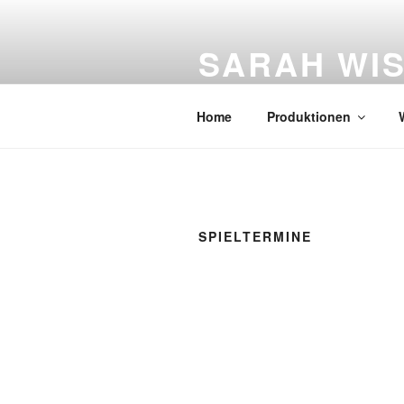
Zum
Inhalt
SARAH WI
springen
Figurentheater
Home
Produktionen
SPIELTERMINE