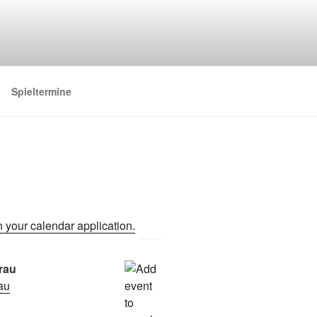
Spieltermine
rau
rau