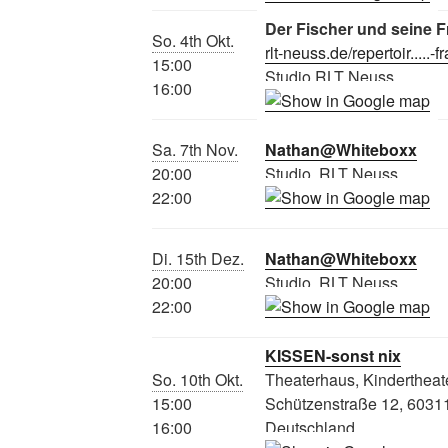
Der Fischer und seine F
So. 4th Okt.
rlt-neuss.de/repertoir.....-f
15:00
Studio RLT Neuss
16:00
Sa. 7th Nov.
Nathan@Whiteboxx
20:00
Studio, RLT Neuss
22:00
Di. 15th Dez.
Nathan@Whiteboxx
20:00
Studio, RLT Neuss
22:00
KISSEN-sonst nix
So. 10th Okt.
Theaterhaus, Kindertheat
15:00
Schützenstraße 12, 60311
16:00
Deutschland