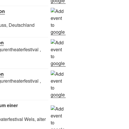
ton
uss, Deutschland
on
urentheaterfestival ,
on
urentheaterfestival ,
aum einer
aterfestival Wels, alter