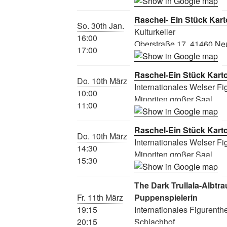
Raschel- Ein Stück Kar
So. 30th Jan.
Kulturkeller
16:00
Oberstraße 17, 41460 Ne
17:00
Raschel-Ein Stück Kart
Do. 10th März
Internationales Welser Fig
10:00
Minoriten großer Saal
11:00
Raschel-Ein Stück Kart
Do. 10th März
Internationales Welser Fig
14:30
Minoriten großer Saal
15:30
The Dark Trullala-Albtr
Fr. 11th März
Puppenspielerin
19:15
Internationales Figurenthe
20:15
Schlachhof