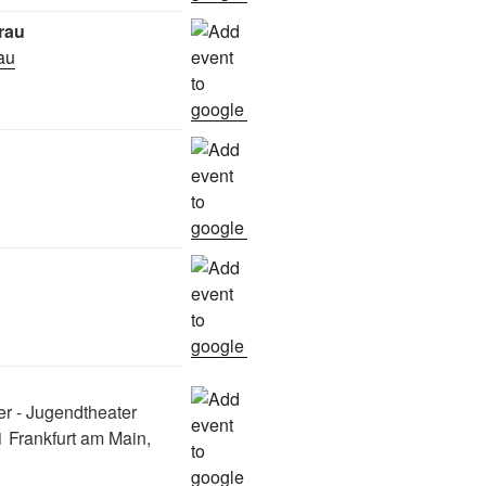
rau
rau
er - Jugendtheater
 Frankfurt am Main,