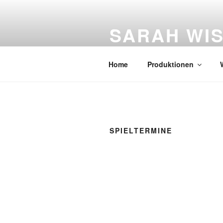
Zum
Inhalt
SARAH WI
springen
Figurentheater
Home
Produktionen
SPIELTERMINE