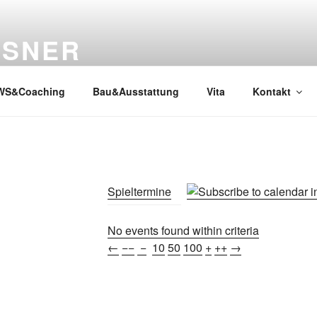
SSNER
WS&Coaching
Bau&Ausstattung
Vita
Kontakt
Spieltermine
No events found within criteria
←
−−
−
10
50
100
+
++
→