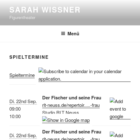
Zum
SARAH WISSNER
Inhalt
Figurentheater
springen
Menü
SPIELTERMINE
Spieltermine
Der Fischer und seine Frau
Di. 22nd Sep.
rlt-neuss.de/repertoir.....-frau
09:00
Studio RLT Neuss
10:00
Der Fischer und seine Frau
Di. 22nd Sep.
rlt-neuss.de/repertoir.....-frau