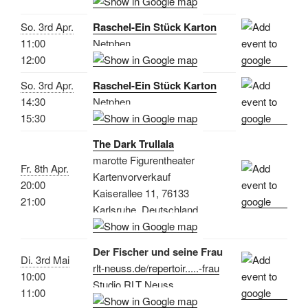
So. 3rd Apr.
Raschel-Ein Stück Karton
11:00
Netphen
12:00
So. 3rd Apr.
Raschel-Ein Stück Karton
14:30
Netphen
15:30
The Dark Trullala
marotte Figurentheater
Fr. 8th Apr.
Kartenvorverkauf
20:00
Kaiserallee 11, 76133
21:00
Karlsruhe, Deutschland
Der Fischer und seine Frau
Di. 3rd Mai
rlt-neuss.de/repertoir.....-frau
10:00
Studio RLT Neuss
11:00