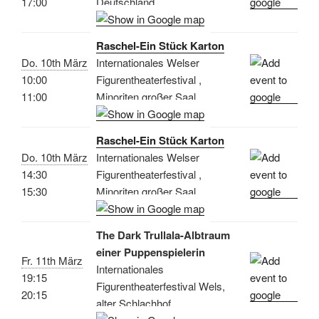
17:00
Deutschland
Raschel-Ein Stück Karton
Do. 10th März
Internationales Welser
10:00
Figurentheaterfestival ,
11:00
Minoriten großer Saal
Raschel-Ein Stück Karton
Do. 10th März
Internationales Welser
14:30
Figurentheaterfestival ,
15:30
Minoriten großer Saal
The Dark Trullala-Albtraum
einer Puppenspielerin
Fr. 11th März
Internationales
19:15
Figurentheaterfestival Wels,
20:15
alter Schlachhof