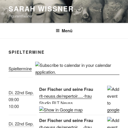
Zum
SARAH WISSNER
Inhalt
Figurentheater
springen
Menü
SPIELTERMINE
Spieltermine
Der Fischer und seine Frau
Di. 22nd Sep.
rlt-neuss.de/repertoir.....-frau
09:00
Studio RLT Neuss
10:00
Der Fischer und seine Frau
Di. 22nd Sep.
rlt-neuss.de/repertoir.....-frau