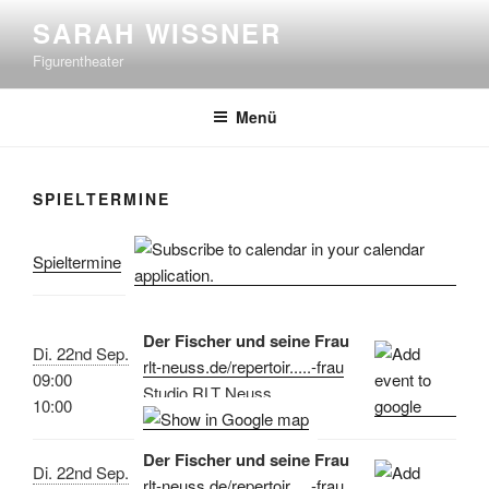
Zum
SARAH WISSNER
Inhalt
Figurentheater
springen
Menü
SPIELTERMINE
Spieltermine
Der Fischer und seine Frau
Di. 22nd Sep.
rlt-neuss.de/repertoir.....-frau
09:00
Studio RLT Neuss
10:00
Der Fischer und seine Frau
Di. 22nd Sep.
rlt-neuss.de/repertoir.....-frau