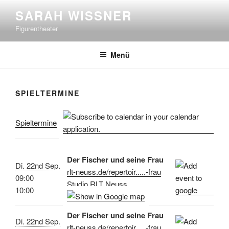
Zum
SARAH WISSNER
Inhalt
Figurentheater
springen
Menü
SPIELTERMINE
Spieltermine
Der Fischer und seine Frau
Di. 22nd Sep.
rlt-neuss.de/repertoir.....-frau
09:00
Studio RLT Neuss
10:00
Der Fischer und seine Frau
Di. 22nd Sep.
rlt-neuss.de/repertoir.....-frau