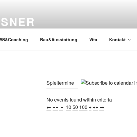
SSNER
WS&Coaching
Bau&Ausstattung
Vita
Kontakt
Spieltermine
No events found within criteria
←
−−
−
10
50
100
+
++
→