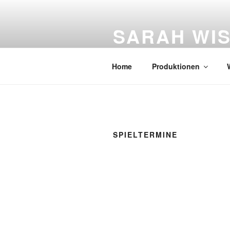
Zum
Inhalt
SARAH WI
springen
Figurentheater
Home
Produktionen
SPIELTERMINE