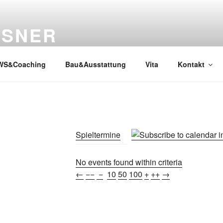
SSNER
WS&Coaching
Bau&Ausstattung
Vita
Kontakt
Spieltermine
No events found within criteria
←
−−
−
10
50
100
+
++
→