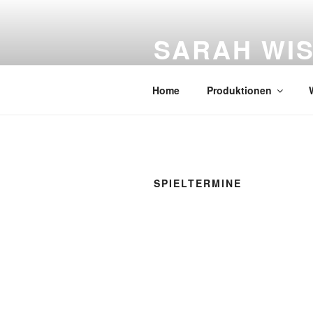
Zum
Inhalt
SARAH WI
springen
Figurentheater
Home
Produktionen
SPIELTERMINE