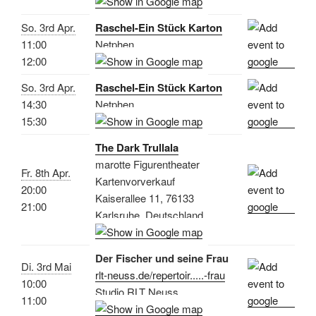
So. 3rd Apr.
Raschel-Ein Stück Karton
11:00
Netphen
12:00
So. 3rd Apr.
Raschel-Ein Stück Karton
14:30
Netphen
15:30
The Dark Trullala
marotte Figurentheater
Fr. 8th Apr.
Kartenvorverkauf
20:00
Kaiserallee 11, 76133
21:00
Karlsruhe, Deutschland
Der Fischer und seine Frau
Di. 3rd Mai
rlt-neuss.de/repertoir.....-frau
10:00
Studio RLT Neuss
11:00