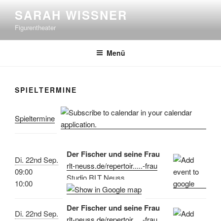
Zum
SARAH WISSNER
Inhalt
Figurentheater
springen
Menü
SPIELTERMINE
Spieltermine
Der Fischer und seine Frau
Di. 22nd Sep.
rlt-neuss.de/repertoir.....-frau
09:00
Studio RLT Neuss
10:00
Der Fischer und seine Frau
Di. 22nd Sep.
rlt-neuss.de/repertoir.....-frau