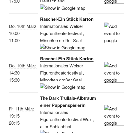
17:00
Deutschland
Raschel-Ein Stück Karton
Do. 10th März
Internationales Welser
10:00
Figurentheaterfestival ,
11:00
Minoriten großer Saal
Raschel-Ein Stück Karton
Do. 10th März
Internationales Welser
14:30
Figurentheaterfestival ,
15:30
Minoriten großer Saal
The Dark Trullala-Albtraum
einer Puppenspielerin
Fr. 11th März
Internationales
19:15
Figurentheaterfestival Wels,
20:15
alter Schlachhof