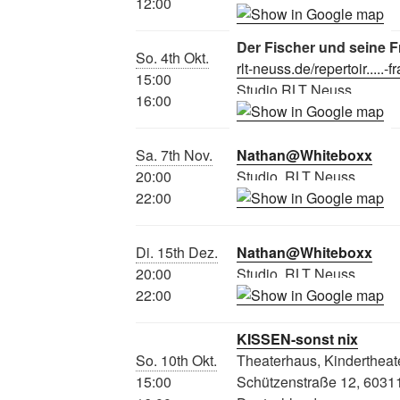
12:00
Der Fischer und seine F
So. 4th Okt.
rlt-neuss.de/repertoir.....-f
15:00
Studio RLT Neuss
16:00
Sa. 7th Nov.
Nathan@Whiteboxx
20:00
Studio, RLT Neuss
22:00
Di. 15th Dez.
Nathan@Whiteboxx
20:00
Studio, RLT Neuss
22:00
KISSEN-sonst nix
So. 10th Okt.
Theaterhaus, Kindertheat
15:00
Schützenstraße 12, 60311