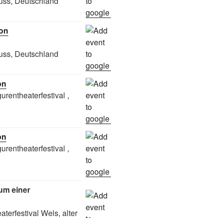
uss, Deutschland
ton
uss, Deutschland
on
urentheaterfestival ,
on
urentheaterfestival ,
aum einer
aterfestival Wels, alter