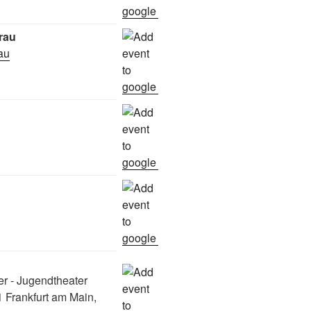
rau
rau
er - Jugendtheater
 Frankfurt am Main,