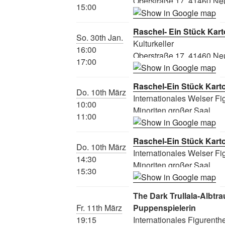
Oberstraße 17, 41460 Ne
15:00
Raschel- Ein Stück Kar
So. 30th Jan.
Kulturkeller
16:00
Oberstraße 17, 41460 Ne
17:00
Raschel-Ein Stück Kart
Do. 10th März
Internationales Welser Fig
10:00
Minoriten großer Saal
11:00
Raschel-Ein Stück Kart
Do. 10th März
Internationales Welser Fig
14:30
Minoriten großer Saal
15:30
The Dark Trullala-Albtr
Fr. 11th März
Puppenspielerin
19:15
Internationales Figurenthe