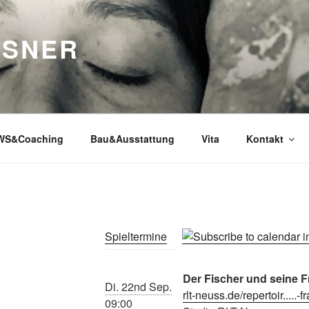
SSNER
WS&Coaching
Bau&Ausstattung
Vita
Kontakt
Spieltermine
Der Fischer und seine F
Di. 22nd Sep.
rlt-neuss.de/repertoir.....-f
09:00