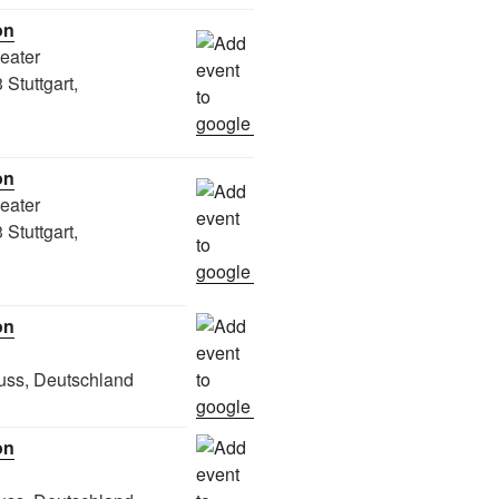
on
heater
Stuttgart,
on
heater
Stuttgart,
on
uss, Deutschland
on