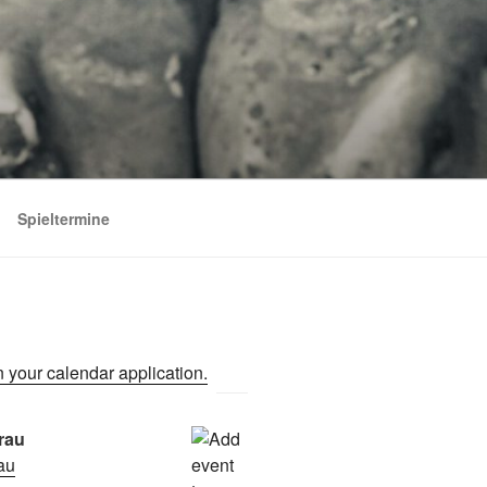
Spieltermine
rau
rau