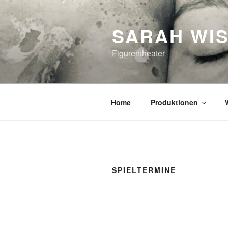
Zum
Inhalt
SARAH WI
springen
Figurentheater
Home
Produktionen
SPIELTERMINE