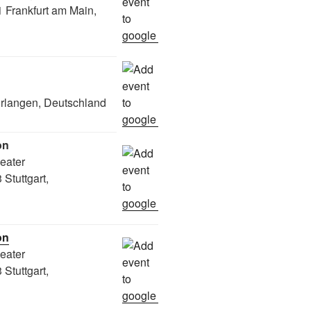
 Frankfurt am Main,
rlangen, Deutschland
on
heater
Stuttgart,
on
heater
Stuttgart,