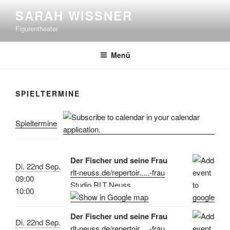
Zum
SARAH WISSNER
Inhalt
Figurentheater
springen
Menü
SPIELTERMINE
Spieltermine
Der Fischer und seine Frau
Di. 22nd Sep.
rlt-neuss.de/repertoir.....-frau
09:00
Studio RLT Neuss
10:00
Der Fischer und seine Frau
Di. 22nd Sep.
rlt-neuss.de/repertoir.....-frau