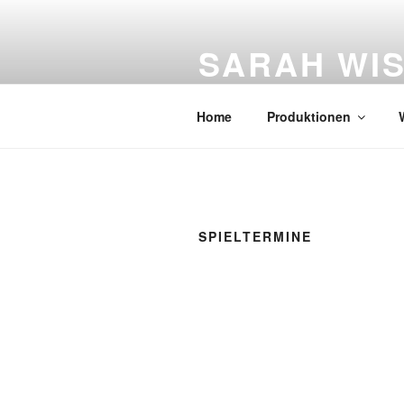
Zum
Inhalt
SARAH WI
springen
Figurentheater
Home
Produktionen
SPIELTERMINE