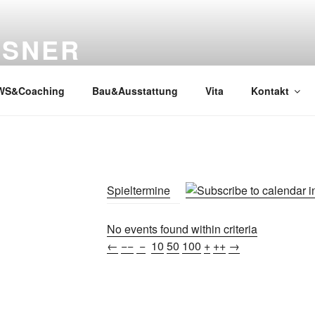
SSNER
WS&Coaching
Bau&Ausstattung
Vita
Kontakt
Spieltermine
No events found within criteria
←
−−
−
10
50
100
+
++
→