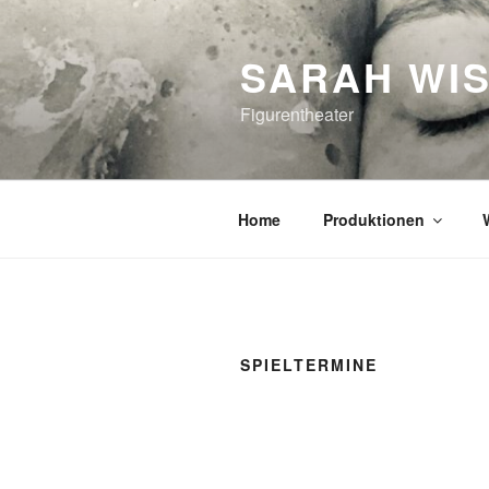
Zum
Inhalt
SARAH WI
springen
Figurentheater
Home
Produktionen
SPIELTERMINE