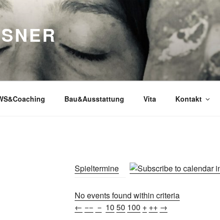
SSNER
WS&Coaching
Bau&Ausstattung
Vita
Kontakt
Spieltermine
No events found within criteria
←
−−
−
10
50
100
+
++
→