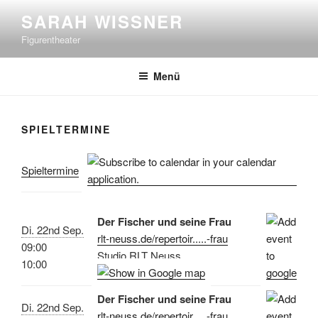
Zum
SARAH WISSNER
Inhalt
Figurentheater
springen
Menü
SPIELTERMINE
Spieltermine
Der Fischer und seine Frau
Di. 22nd Sep.
rlt-neuss.de/repertoir.....-frau
09:00
Studio RLT Neuss
10:00
Der Fischer und seine Frau
Di. 22nd Sep.
rlt-neuss.de/repertoir.....-frau