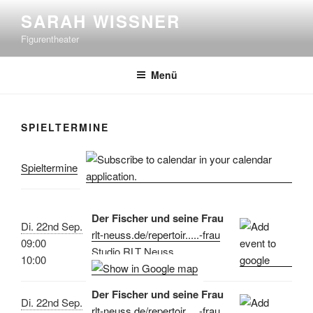
Zum
SARAH WISSNER
Inhalt
Figurentheater
springen
Menü
SPIELTERMINE
Spieltermine
Der Fischer und seine Frau
Di. 22nd Sep.
rlt-neuss.de/repertoir.....-frau
09:00
Studio RLT Neuss
10:00
Der Fischer und seine Frau
Di. 22nd Sep.
rlt-neuss.de/repertoir.....-frau