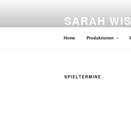
Zum
Inhalt
SARAH WI
springen
Figurentheater
Home
Produktionen
SPIELTERMINE