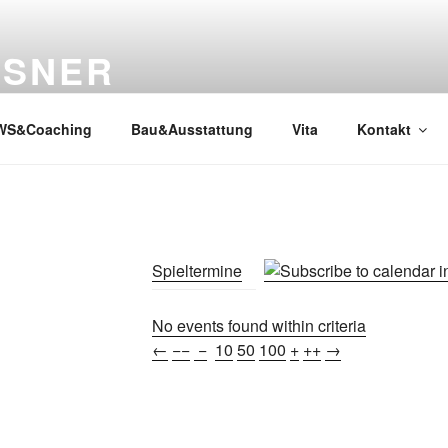
SSNER
WS&Coaching
Bau&Ausstattung
Vita
Kontakt
Spieltermine
No events found within criteria
←
−−
−
10
50
100
+
++
→