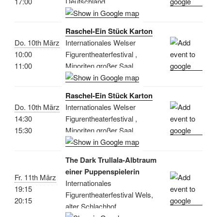
17:00
Deutschland
Raschel-Ein Stück Karton
Do. 10th März
Internationales Welser
10:00
Figurentheaterfestival ,
11:00
Minoriten großer Saal
Raschel-Ein Stück Karton
Do. 10th März
Internationales Welser
14:30
Figurentheaterfestival ,
15:30
Minoriten großer Saal
The Dark Trullala-Albtraum
einer Puppenspielerin
Fr. 11th März
Internationales
19:15
Figurentheaterfestival Wels,
20:15
alter Schlachhof