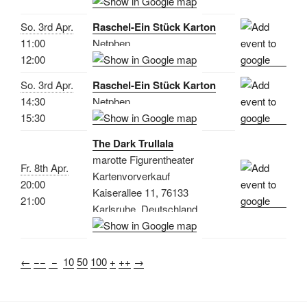
So. 3rd Apr.
Raschel-Ein Stück Karton
11:00
Netphen
12:00
So. 3rd Apr.
Raschel-Ein Stück Karton
14:30
Netphen
15:30
The Dark Trullala
marotte Figurentheater
Fr. 8th Apr.
Kartenvorverkauf
20:00
Kaiserallee 11, 76133
21:00
Karlsruhe, Deutschland
←
−−
−
10
50
100
+
++
→