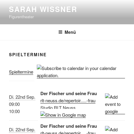
Zum
SARAH WISSNER
Inhalt
Figurentheater
springen
Menü
SPIELTERMINE
Spieltermine
Der Fischer und seine Frau
Di. 22nd Sep.
rlt-neuss.de/repertoir.....-frau
09:00
Studio RLT Neuss
10:00
Der Fischer und seine Frau
Di. 22nd Sep.
rlt-neuss.de/repertoir.....-frau