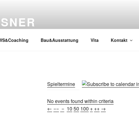
SSNER
WS&Coaching
Bau&Ausstattung
Vita
Kontakt
Spieltermine
No events found within criteria
←
−−
−
10
50
100
+
++
→