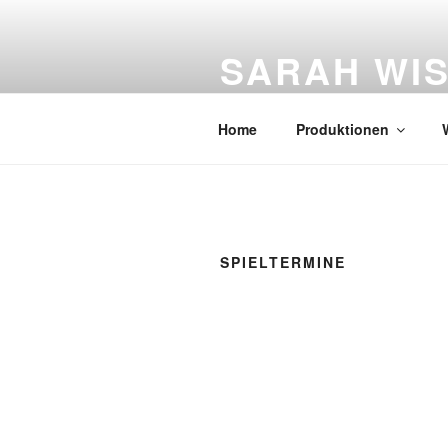
Zum
Inhalt
SARAH WI
springen
Figurentheater
Home
Produktionen
SPIELTERMINE