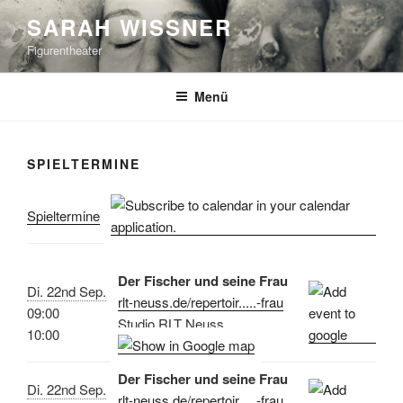
Zum
SARAH WISSNER
Inhalt
Figurentheater
springen
Menü
SPIELTERMINE
Spieltermine
Der Fischer und seine Frau
Di. 22nd Sep.
rlt-neuss.de/repertoir.....-frau
09:00
Studio RLT Neuss
10:00
Der Fischer und seine Frau
Di. 22nd Sep.
rlt-neuss.de/repertoir.....-frau