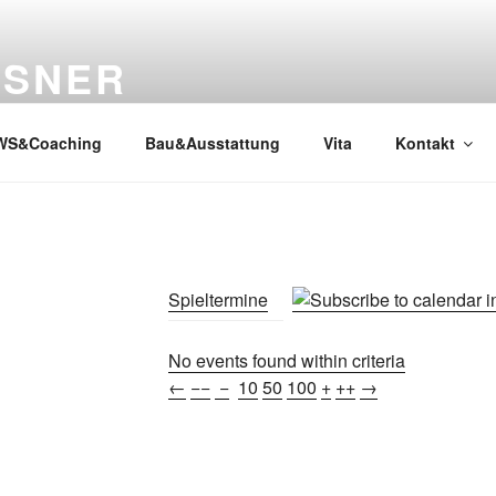
SSNER
WS&Coaching
Bau&Ausstattung
Vita
Kontakt
Spieltermine
No events found within criteria
←
−−
−
10
50
100
+
++
→