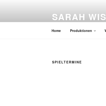
Zum
Inhalt
SARAH WI
springen
Figurentheater
Home
Produktionen
SPIELTERMINE