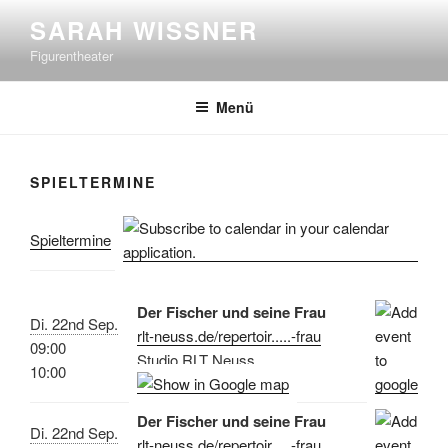
Zum
SARAH WISSNER
Inhalt
Figurentheater
springen
Menü
SPIELTERMINE
Spieltermine
Der Fischer und seine Frau
Di. 22nd Sep.
rlt-neuss.de/repertoir.....-frau
09:00
Studio RLT Neuss
10:00
Der Fischer und seine Frau
Di. 22nd Sep.
rlt-neuss.de/repertoir.....-frau