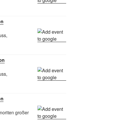
on
uss,
ton
uss,
on
inoriten großer