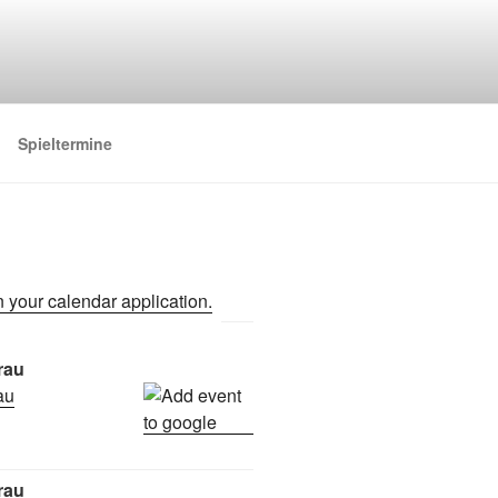
Spieltermine
rau
rau
rau