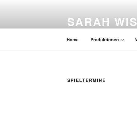
Zum
Inhalt
SARAH WI
springen
Figurentheater
Home
Produktionen
SPIELTERMINE