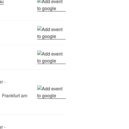
rau
r -
 Frankfurt am
r -