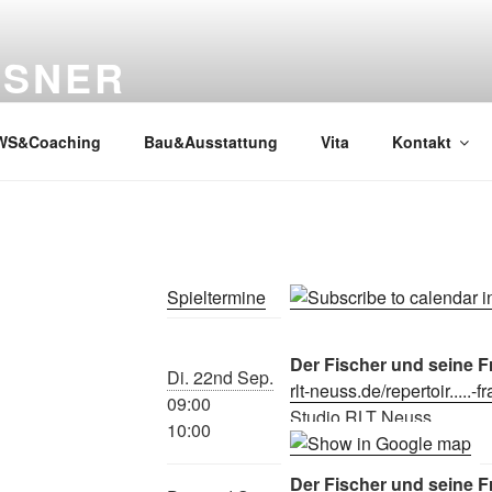
SSNER
WS&Coaching
Bau&Ausstattung
Vita
Kontakt
Spieltermine
Der Fischer und seine F
Di. 22nd Sep.
rlt-neuss.de/repertoir.....-f
09:00
Studio RLT Neuss
10:00
Der Fischer und seine F