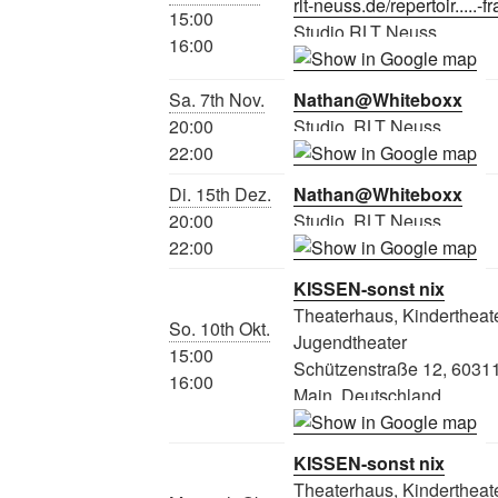
rlt-neuss.de/repertoir.....-f
15:00
Studio RLT Neuss
16:00
Sa. 7th Nov.
Nathan@Whiteboxx
20:00
Studio, RLT Neuss
22:00
Di. 15th Dez.
Nathan@Whiteboxx
20:00
Studio, RLT Neuss
22:00
KISSEN-sonst nix
Theaterhaus, Kindertheate
So. 10th Okt.
Jugendtheater
15:00
Schützenstraße 12, 60311
16:00
Main, Deutschland
KISSEN-sonst nix
Theaterhaus, Kindertheate