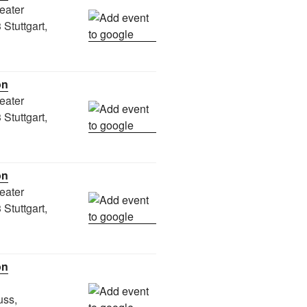
eater
Stuttgart,
on
eater
Stuttgart,
on
eater
Stuttgart,
on
uss,