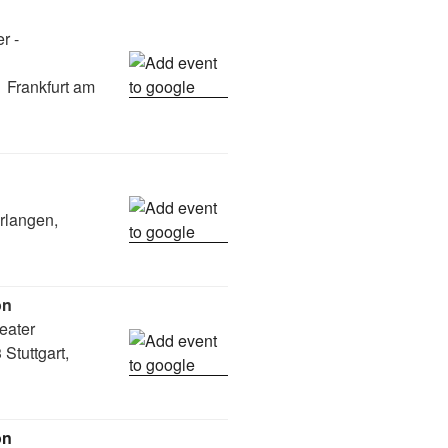
r -
 Frankfurt am
rlangen,
on
eater
Stuttgart,
on