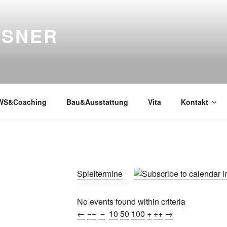
SSNER
WS&Coaching
Bau&Ausstattung
Vita
Kontakt
Spieltermine
No events found within criteria
←
−−
−
10
50
100
+
++
→