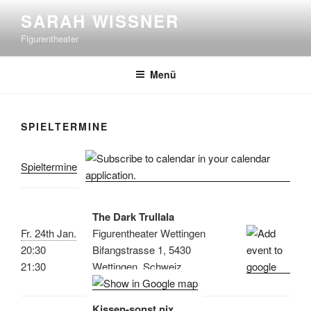
Zum
SARAH WISSNER
Inhalt
Figurentheater
springen
Menü
SPIELTERMINE
Spieltermine
The Dark Trullala
Fr. 24th Jan.
Figurentheater Wettingen
20:30
Bifangstrasse 1, 5430
21:30
Wettingen, Schweiz
Kissen-sonst nix