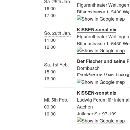
Sa. 25th Jan.
Figurentheater Wettingen
16:00
Bifangstrasse 1, 5430 We
17:00
KISSEN-sonst nix
So. 26th Jan.
Figurentheater Wettingen
11:00
Bifangstrasse 1, 5430 We
12:00
Der Fischer und seine F
Sa. 1st Feb.
Dornbusch
15:00
Frankfurt am Main, Hesse
16:00
KISSEN-sonst nix
Mi. 5th Feb.
Ludwig Forum für Internat
09:00
Aachen
10:00
Jülicher Str. 97-109