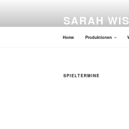
Zum
Inhalt
SARAH WI
springen
Figurentheater
Home
Produktionen
SPIELTERMINE