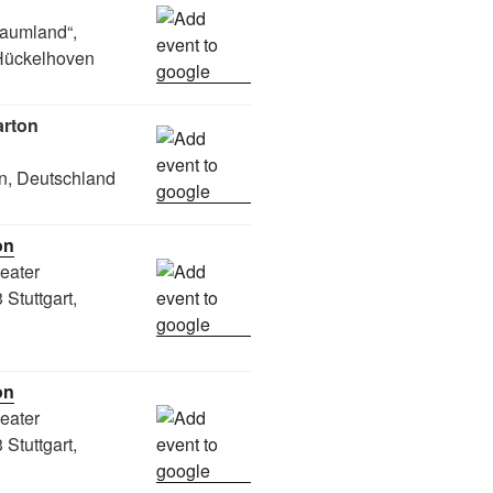
raumland“,
Hückelhoven
arton
n, Deutschland
on
heater
Stuttgart,
on
heater
Stuttgart,