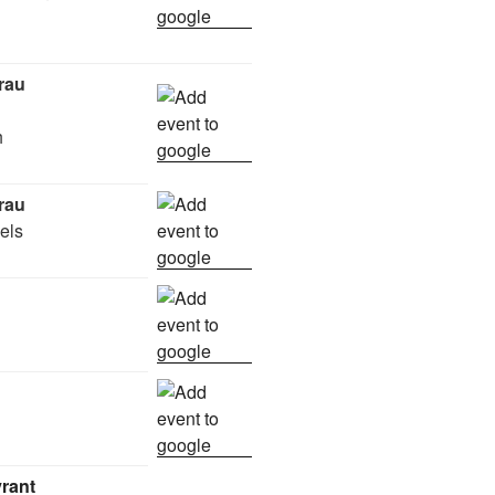
rau
h
rau
els
rant