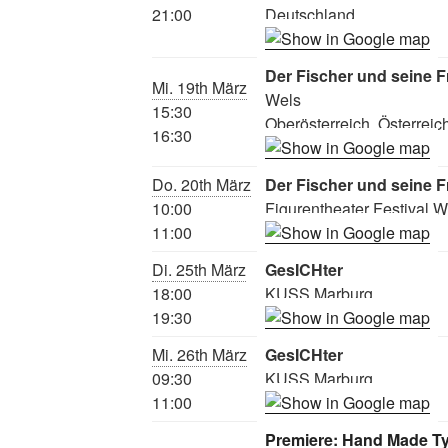
21:00
Deutschland
Der Fischer und seine F
Mi. 19th März
Wels
15:30
Oberösterreich, Österreic
16:30
Do. 20th März
Der Fischer und seine F
10:00
Figurentheater Festival W
11:00
Di. 25th März
GesICHter
18:00
KUSS Marburg
19:30
Mi. 26th März
GesICHter
09:30
KUSS Marburg
11:00
Premiere: Hand Made Ty