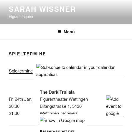
Zum
SARAH WISSNER
Inhalt
Figurentheater
springen
Menü
SPIELTERMINE
Spieltermine
The Dark Trullala
Fr. 24th Jan.
Figurentheater Wettingen
20:30
Bifangstrasse 1, 5430
21:30
Wettingen, Schweiz
Kissen-sonst nix