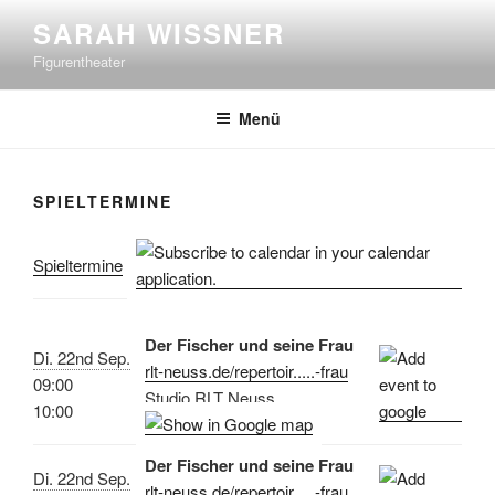
Zum
SARAH WISSNER
Inhalt
Figurentheater
springen
Menü
SPIELTERMINE
Spieltermine
Der Fischer und seine Frau
Di. 22nd Sep.
rlt-neuss.de/repertoir.....-frau
09:00
Studio RLT Neuss
10:00
Der Fischer und seine Frau
Di. 22nd Sep.
rlt-neuss.de/repertoir.....-frau