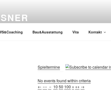
SSNER
WS&Coaching
Bau&Ausstattung
Vita
Kontakt
Spieltermine
No events found within criteria
←
−−
−
10
50
100
+
++
→