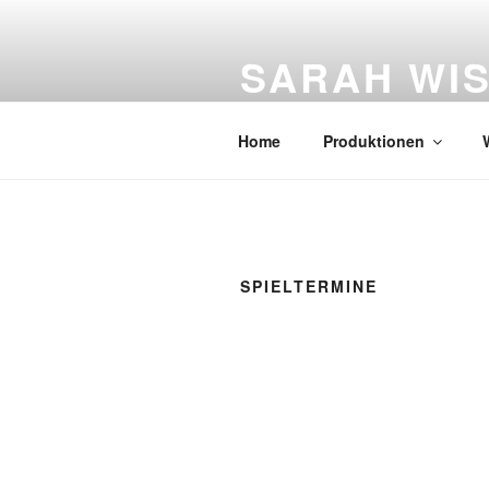
Zum
Inhalt
SARAH WI
springen
Figurentheater
Home
Produktionen
SPIELTERMINE