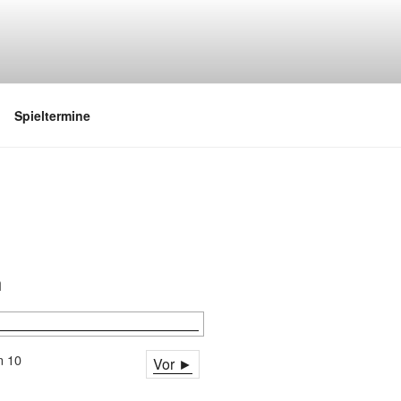
Spieltermine
n
n 10
Vor ►