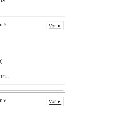
on 9
Vor ►
t)
n...
on 9
Vor ►