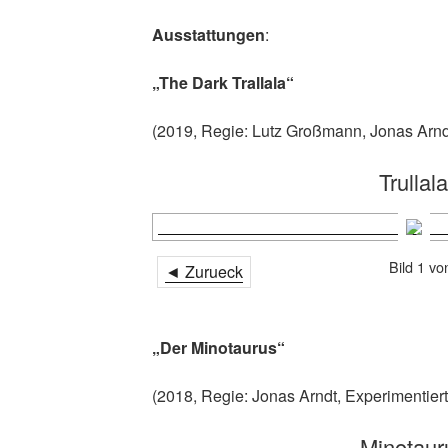
Ausstattungen
:
„The Dark Trallala“
(2019, Regie: Lutz Großmann, Jonas Arnd
Trullal
Bild 1 vo
◄ Zurueck
„Der Minotaurus“
(2018, Regie: Jonas Arndt, Experimentiert
Minotaur