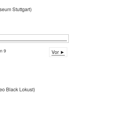
eum Stuttgart)
d
on 9
Vor ►
eo Black Lokust)