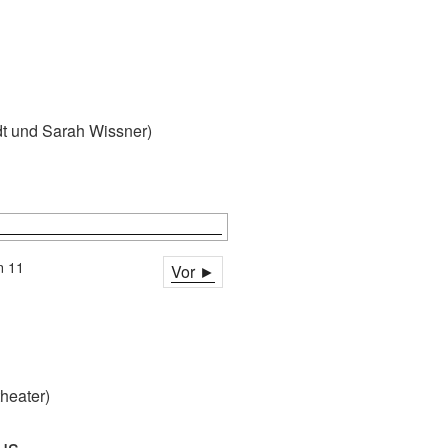
t und Sarah Wissner)
a
n 11
Vor ►
heater)
us