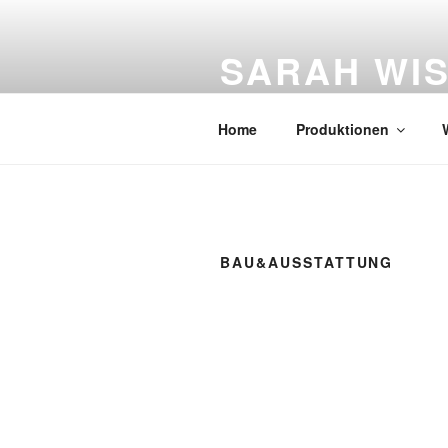
Zum
Inhalt
SARAH WI
springen
Figurentheater
Home
Produktionen
BAU&AUSSTATTUNG