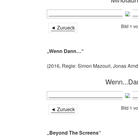
Bild 1 v
◄ Zurueck
„Wenn Dann…“
(2016, Regie: Simon Mazouri, Jonas Arnd
Wenn...Dan
Bild 1 v
◄ Zurueck
„Beyond The Screens“