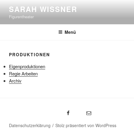
Zum
SARAH WISSNER
Inhalt
Figurentheater
springen
Menü
PRODUKTIONEN
Eigenproduktionen
Regie Arbeiten
Archiv
Sarah Wissner – Facebook
emal
Datenschutzerklärung
Stolz präsentiert von WordPress