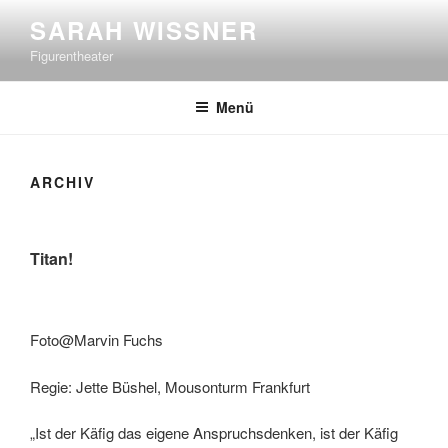
Zum
SARAH WISSNER
Inhalt
Figurentheater
springen
Menü
ARCHIV
Titan!
Foto@Marvin Fuchs
Regie: Jette Büshel, Mousonturm Frankfurt
„Ist der Käfig das eigene Anspruchsdenken, ist der Käfig