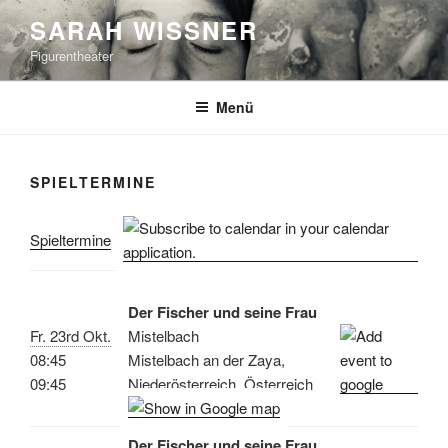
Zum
SARAH WISSNER
Inhalt
Figurentheater
springen
Menü
SPIELTERMINE
Spieltermine
Der Fischer und seine Frau
Fr. 23rd Okt.
Mistelbach
08:45
Mistelbach an der Zaya,
09:45
Niederösterreich, Österreich
Der Fischer und seine Frau