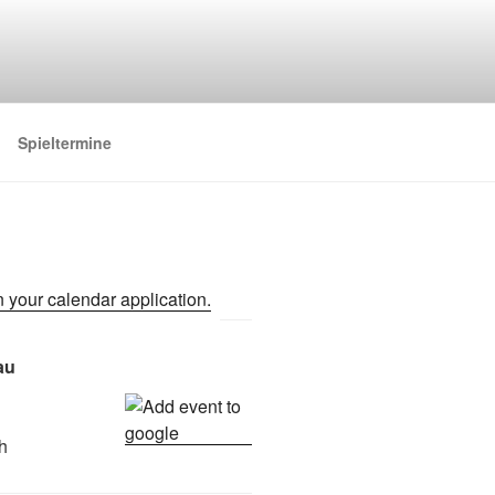
Spieltermine
au
h