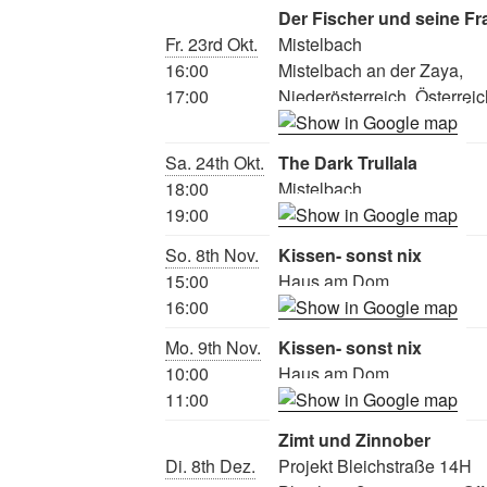
Der Fischer und seine Fr
Fr. 23rd Okt.
Mistelbach
16:00
Mistelbach an der Zaya,
17:00
Niederösterreich, Österreic
Sa. 24th Okt.
The Dark Trullala
18:00
Mistelbach
19:00
So. 8th Nov.
Kissen- sonst nix
15:00
Haus am Dom
16:00
Mo. 9th Nov.
Kissen- sonst nix
10:00
Haus am Dom
11:00
Zimt und Zinnober
Di. 8th Dez.
Projekt Bleichstraße 14H