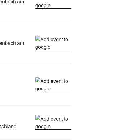
ffenbach am
ffenbach am
schland