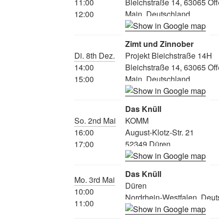
11:00
Bleichstraße 14, 63065 O
12:00
Main, Deutschland
Zimt und Zinnober
Di. 8th Dez.
Projekt Bleichstraße 14H
14:00
Bleichstraße 14, 63065 O
15:00
Main, Deutschland
Das Knüll
So. 2nd Mai
KOMM
16:00
August-Klotz-Str. 21
17:00
52349 Düren
Das Knüll
Mo. 3rd Mai
Düren
10:00
Nordrhein-Westfalen, Deut
11:00