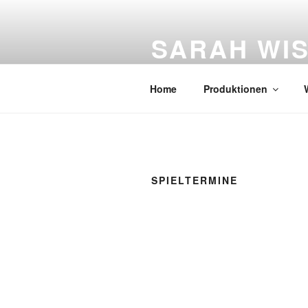
Zum
Inhalt
SARAH WI
springen
Figurentheater
Home
Produktionen
SPIELTERMINE