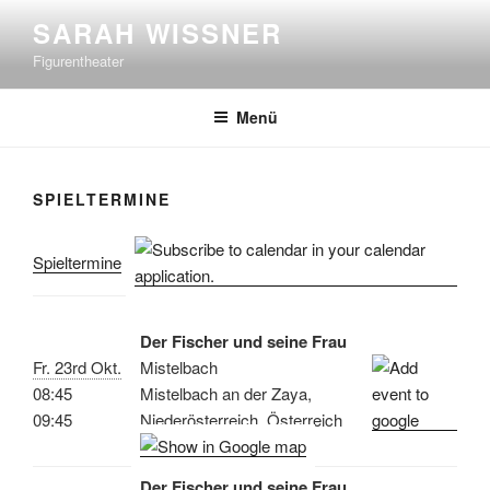
Zum
SARAH WISSNER
Inhalt
Figurentheater
springen
Menü
SPIELTERMINE
Spieltermine
Der Fischer und seine Frau
Fr. 23rd Okt.
Mistelbach
08:45
Mistelbach an der Zaya,
09:45
Niederösterreich, Österreich
Der Fischer und seine Frau