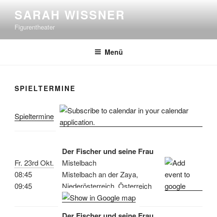
Zum
SARAH WISSNER
Inhalt
Figurentheater
springen
Menü
SPIELTERMINE
Spieltermine
Der Fischer und seine Frau
Fr. 23rd Okt.
Mistelbach
08:45
Mistelbach an der Zaya,
09:45
Niederösterreich, Österreich
Der Fischer und seine Frau