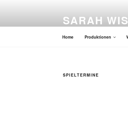
Zum
Inhalt
SARAH WI
springen
Figurentheater
Home
Produktionen
SPIELTERMINE