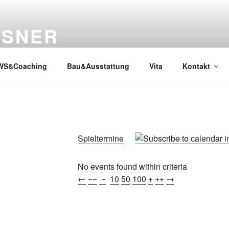
SSNER
WS&Coaching
Bau&Ausstattung
Vita
Kontakt
Spieltermine
No events found within criteria
←
−−
−
10
50
100
+
++
→