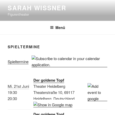
Zum
SARAH WISSNER
Inhalt
Figurentheater
springen
Menü
SPIELTERMINE
Spieltermine
Der goldene Topf
Mi. 21st Juni
Theater Heidelberg
19:30
Theaterstraße 10, 69117
20:30
Heidelberg, Deutschland
Der goldene Topf