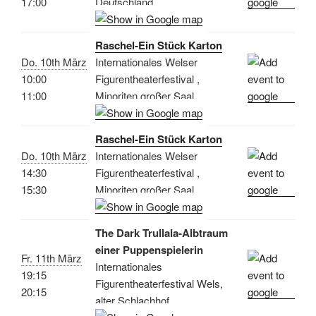
17:00
Deutschland
Raschel-Ein Stück Karton
Do. 10th März
Internationales Welser
10:00
Figurentheaterfestival ,
11:00
Minoriten großer Saal
Raschel-Ein Stück Karton
Do. 10th März
Internationales Welser
14:30
Figurentheaterfestival ,
15:30
Minoriten großer Saal
The Dark Trullala-Albtraum
einer Puppenspielerin
Fr. 11th März
Internationales
19:15
Figurentheaterfestival Wels,
20:15
alter Schlachhof