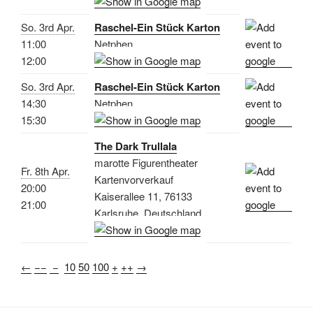
So. 3rd Apr.
Raschel-Ein Stück Karton
11:00
Netphen
12:00
So. 3rd Apr.
Raschel-Ein Stück Karton
14:30
Netphen
15:30
The Dark Trullala
marotte Figurentheater
Fr. 8th Apr.
Kartenvorverkauf
20:00
Kaiserallee 11, 76133
21:00
Karlsruhe, Deutschland
←
−−
−
10
50
100
+
++
→