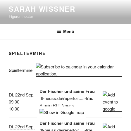
Zum
SARAH WISSNER
Inhalt
Figurentheater
springen
Menü
SPIELTERMINE
Spieltermine
Der Fischer und seine Frau
Di. 22nd Sep.
rlt-neuss.de/repertoir.....-frau
09:00
Studio RLT Neuss
10:00
Der Fischer und seine Frau
Di. 22nd Sep.
rlt-neuss.de/repertoir.....-frau