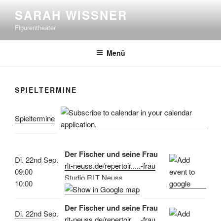
Zum
SARAH WISSNER
Inhalt
Figurentheater
springen
Menü
SPIELTERMINE
Spieltermine
Der Fischer und seine Frau
Di. 22nd Sep.
rlt-neuss.de/repertoir.....-frau
09:00
Studio RLT Neuss
10:00
Der Fischer und seine Frau
Di. 22nd Sep.
rlt-neuss.de/repertoir.....-frau