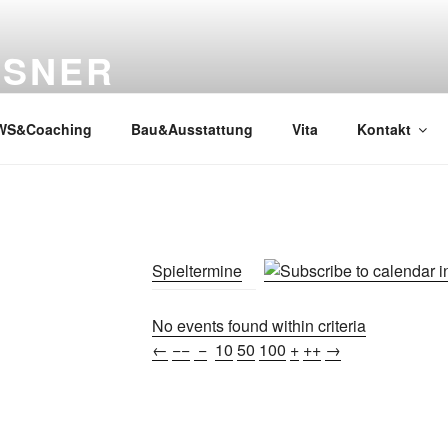
SSNER
WS&Coaching
Bau&Ausstattung
Vita
Kontakt
Spieltermine
No events found within criteria
←
−−
−
10
50
100
+
++
→