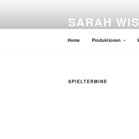
Zum
Inhalt
SARAH WI
springen
Figurentheater
Home
Produktionen
SPIELTERMINE