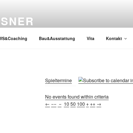
SSNER
WS&Coaching
Bau&Ausstattung
Vita
Kontakt
Spieltermine
No events found within criteria
←
−−
−
10
50
100
+
++
→