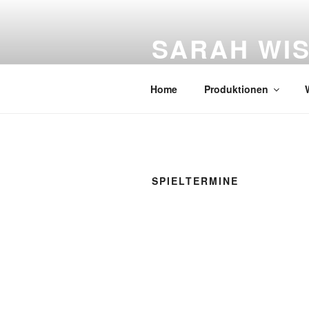
Zum
Inhalt
SARAH WI
springen
Figurentheater
Home
Produktionen
SPIELTERMINE