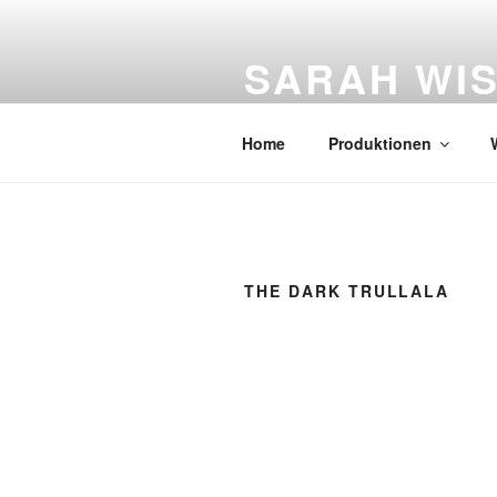
Zum
Inhalt
SARAH WI
springen
Figurentheater
Home
Produktionen
THE DARK TRULLALA