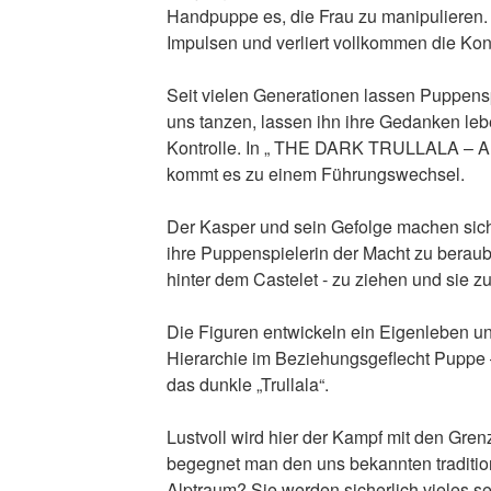
Handpuppe es, die Frau zu manipulieren. 
Impulsen und verliert vollkommen die Kont
Seit vielen Generationen lassen Puppensp
uns tanzen, lassen ihn ihre Gedanken leb
Kontrolle. In „ THE DARK TRULLALA – Al
kommt es zu einem Führungswechsel.
Der Kasper und sein Gefolge machen sich
ihre Puppenspielerin der Macht zu berauben
hinter dem Castelet ‐ zu ziehen und sie 
Die Figuren entwickeln ein Eigenleben und
Hierarchie im Beziehungsgeflecht Puppe –
das dunkle „Trullala“.
Lustvoll wird hier der Kampf mit den Gre
begegnet man den uns bekannten traditio
Alptraum? Sie werden sicherlich vieles se