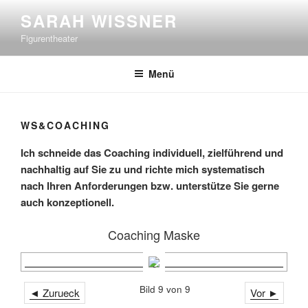
Zum
SARAH WISSNER
Inhalt
Figurentheater
springen
Menü
WS&COACHING
Ich schneide das Coaching individuell, zielführend und
nachhaltig auf Sie zu und richte mich systematisch
nach Ihren Anforderungen bzw. unterstütze Sie gerne
auch konzeptionell.
Coaching Maske
Bild 9 von 9
◄ Zurueck
Vor ►