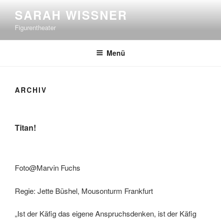
Zum
SARAH WISSNER
Inhalt
Figurentheater
springen
Menü
ARCHIV
Titan!
Foto@Marvin Fuchs
Regie: Jette Büshel, Mousonturm Frankfurt
„Ist der Käfig das eigene Anspruchsdenken, ist der Käfig