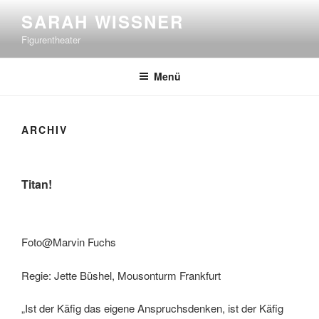
Zum
SARAH WISSNER
Inhalt
Figurentheater
springen
Menü
ARCHIV
Titan!
Foto@Marvin Fuchs
Regie: Jette Büshel, Mousonturm Frankfurt
„Ist der Käfig das eigene Anspruchsdenken, ist der Käfig