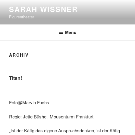
Zum
SARAH WISSNER
Inhalt
Figurentheater
springen
Menü
ARCHIV
Titan!
Foto@Marvin Fuchs
Regie: Jette Büshel, Mousonturm Frankfurt
„Ist der Käfig das eigene Anspruchsdenken, ist der Käfig